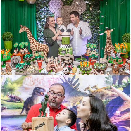
850
181