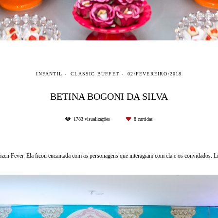
INFANTIL
CLASSIC BUFFET
02/FEVEREIRO/2018
BETINA BOGONI DA SILVA
1783
visualizações
8
curtidas
zen Fever. Ela ficou encantada com as personagens que interagiam com ela e os convidados. Li