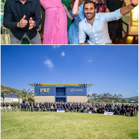
504
0
534
0