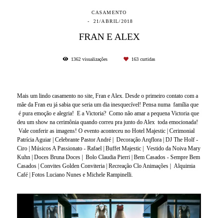
CASAMENTO
21/ABRIL/2018
FRAN E ALEX
1362
visualizações
163
curtidas
Mais um lindo casamento no site, Fran e Alex. Desde o primeiro contato com a
mãe da Fran eu já sabia que seria um dia inesquecível! Pensa numa família que
é pura emoção e alegria! E a Victoria? Como não amar a pequena Victoria que
deu um show na cerimônia quando correu pra junto do Alex toda emocionada!
Vale conferir as imagens! O evento aconteceu no Hotel Majestic | Cerimonial
Patrícia Aguiar | Celebrante Pastor André | Decoração Arqflora | DJ The Holf -
Ciro | Músicos A Passionato - Rafael | Buffet Majestic | Vestido da Noiva Mary
Kuhn | Doces Bruna Doces | Bolo Claudia Pierri | Bem Casados - Sempre Bem
Casados | Convites Golden Conviteria | Recreação Clo Animações | Alquimia
Café | Fotos Luciano Nunes e Michele Rampinelli.