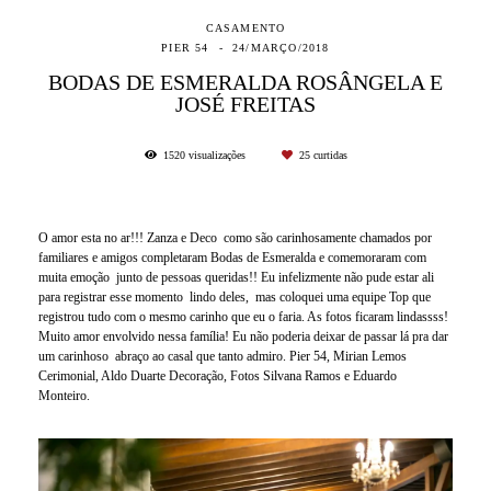
CASAMENTO
PIER 54
24/MARÇO/2018
BODAS DE ESMERALDA ROSÂNGELA E
JOSÉ FREITAS
1520
visualizações
25
curtidas
O amor esta no ar!!! Zanza e Deco como são carinhosamente chamados por
familiares e amigos completaram Bodas de Esmeralda e comemoraram com
muita emoção junto de pessoas queridas!! Eu infelizmente não pude estar ali
para registrar esse momento lindo deles, mas coloquei uma equipe Top que
registrou tudo com o mesmo carinho que eu o faria. As fotos ficaram lindassss!
Muito amor envolvido nessa família! Eu não poderia deixar de passar lá pra dar
um carinhoso abraço ao casal que tanto admiro. Pier 54, Mirian Lemos
Cerimonial, Aldo Duarte Decoração, Fotos Silvana Ramos e Eduardo
Monteiro.